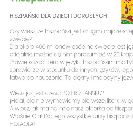
HISZPAŃSKI DLA DZIECI I DOROSŁYCH
Czy wiesz, że hiszpański jest drugim, najczęśc
świecie?
Dla około 460 milionów osób na świecie jest ję
oficjalnie można się nim porozumieć w 20 kraja
Prawie każda litera w języku hiszpański
m ma ty
sprawia, że w stosunku do innych języków, jeg
łatwa do nauczenia. To piękny i melodyjny języ
Wiesz jak jest cześć PO HISZPAŃSKU?
¡Hola!, ale nie wymawiamy pierwszej literki, wię
A wiesz, jak ma na imię nasz lektorka od hiszp
Właśnie Ola! Dlatego wszystkie kursy hiszpańsk
HOLAOLA!