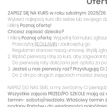
Ofert
ZAPISZ SIĘ NA KURS w roku szkolnym 2025/26 
Wybierz najlepszy kurs dla siebie lub swojego d
i kliknij
Poznaj ofertę!
Chcesz zapisać dziecko?
1. Kliknij
Poznaj ofertę
. Wypełnij formularz zgłos
Przeczytaj
REGULAMIN
i zaakceptuj go.
Regulamin stanowi naszą umowę. Wyślij zgłos
2. Wpłać pierwszą ratę za kurs, aby zagwaran
Do pierwszej raty doliczona jest opłata za podręc
3.
Jesteś u nas pierwszy raz? Przysługują Ci 
Do 2 dni po drugich zajęciach możesz zrezy
NAPISZ DO NAS SMS, a my zwrócimy Ci pieniądze
Wszystkie zajęcia PRZED/PO SZKOLE mają aż 
termin- sobota/niedziela. Właściwy termin z
podany Państwu do wiadomości najpóźniej 