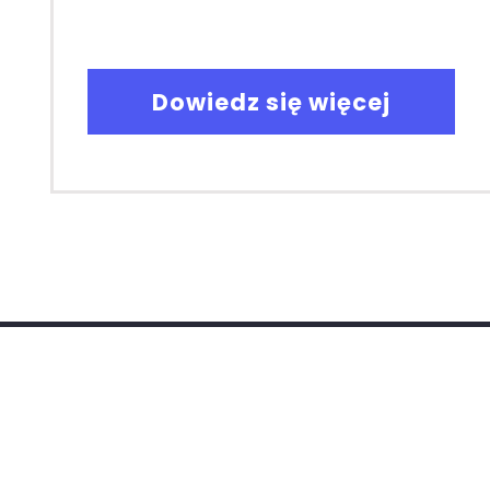
Dowiedz się więcej
Regulamin - umowa
Maryland Kraina Języków